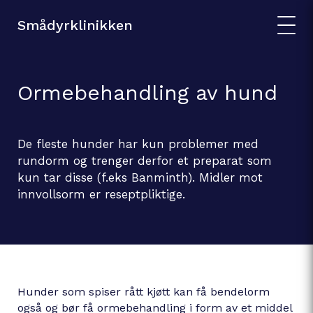
Smådyrklinikken
Ormebehandling av hund
De fleste hunder har kun problemer med
rundorm og trenger derfor et preparat som
kun tar disse (f.eks Banminth). Midler mot
innvollsorm er reseptpliktige.
Hunder som spiser rått kjøtt kan få bendelorm
også og bør få ormebehandling i form av et middel